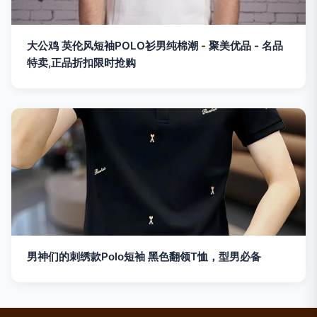
大公鸡 英伦风短袖POLO衫男纯棉潮 - 聚美优品 - 名品
特卖,正品折扣限时抢购
男神们的刺绣款Polo短袖 黑色翻领T恤，型男必备